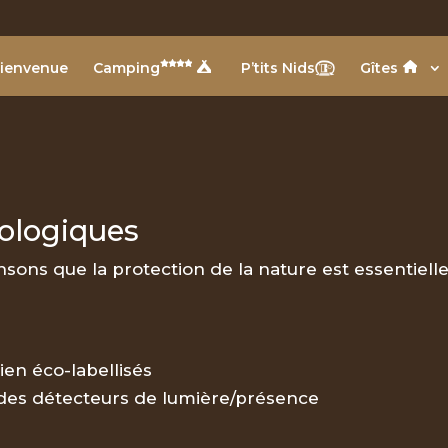
ienvenue
Camping
P’tits Nids
Gîtes
ologiques
nsons que la protection de la nature est essentiell
ien éco-labellisés
 des détecteurs de lumière/présence